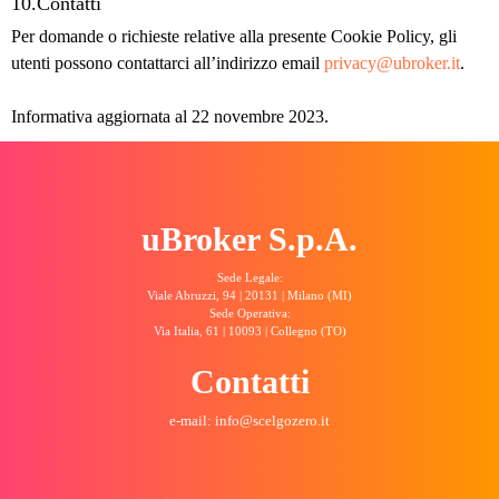
10.Contatti
Per domande o richieste relative alla presente Cookie Policy, gli
utenti possono contattarci all’indirizzo email
privacy@ubroker.it
.
Informativa aggiornata al 22 novembre 2023.
uBroker S.p.A.
Sede Legale:
Viale Abruzzi, 94 | 20131 | Milano (MI)
Sede Operativa:
Via Italia, 61 | 10093 | Collegno (TO)
Contatti
e-mail: info@scelgozero.it