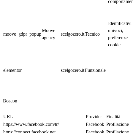
comportament
Identificativi
Moove
univoci,
moove_gdpr_popup
scelgozero
.it
Tecnico
agency
preferenze
cookie
elementor
scelgozero
.it
Funzionale
–
Beacon
URL
Provider
Finalità
https://www.facebook.com/tr/
Facebook
Profilazione
https://connect.facebook.net
Facebook
Profilazione