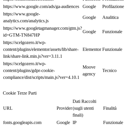
https://www.google.com/ads/ga-audiences
Google
Profilazione
https://www.google-
Google
Analitica
analytics.com/analytics.js
https://www.googletagmanager.com/gtm.js?
Google
Funzionale
id=GTM-TN847HP
https://scelgozero.it/wp-
content/plugins/elementor/assets/lib/share-
Elementor
Funzionale
link/share-link.min.js?ver=3.11.1
https://scelgozero.it/wp-
Moove
content/plugins/gdpr-cookie-
Tecnico
agency
compliance/dist/scripts/main.js?ver=4.10.1
Cookie Terze Parti
Dati Raccolti
URL
Provider
(sugli utenti
Finalità
finali)
fonts.googleapis.com
Google
IP
Funzionale