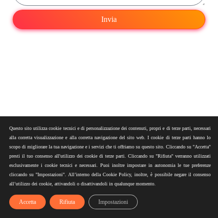
Invia
Questo sito utilizza cookie tecnici e di personalizzazione dei contenuti, propri e di terze parti, necessari
alla corretta visualizzazione e alla corretta navigazione del sito web. I cookie di terze parti hanno lo
scopo di migliorare la tua navigazione e i servizi che ti offriamo su questo sito. Cliccando su "Accetta"
presti il tuo consenso all'utilizzo dei cookie di terze parti. Cliccando su "Rifiuta" verranno utilizzati
esclusivamente i cookie tecnici e necessari. Puoi inoltre impostare in autonomia le tue preferenze
cliccando su "Impostazioni". All’interno della Cookie Policy, inoltre, è possibile negare il consenso
all’utilizzo dei cookie, attivandoli o disattivandoli in qualunque momento.
Accetta
Rifiuta
Impostazioni