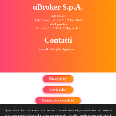
uBroker S.p.A.
Sede Legale:
Viale Abruzzi, 94 | 20131 | Milano (MI)
Sede Operativa:
Via Italia, 61 | 10093 | Collegno (TO)
Contatti
e-mail: info@scelgozero.it
Privacy policy
Cookie policy
Dichiarazione accessibilità
Questo sito utilizza cookie tecnici e di personalizzazione dei contenuti, propri e di terze parti, necessari
Sitemap
alla corretta visualizzazione e alla corretta navigazione del sito web. I cookie di terze parti hanno lo