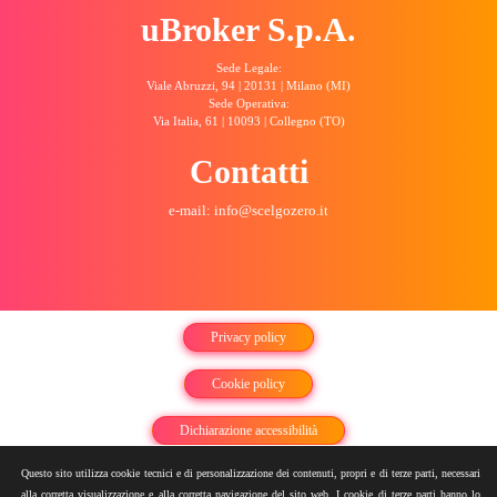
uBroker S.p.A.
Sede Legale:
Viale Abruzzi, 94 | 20131 | Milano (MI)
Sede Operativa:
Via Italia, 61 | 10093 | Collegno (TO)
Contatti
e-mail: info@scelgozero.it
Privacy policy
Cookie policy
Dichiarazione accessibilità
Questo sito utilizza cookie tecnici e di personalizzazione dei contenuti, propri e di terze parti, necessari
Sitemap
alla corretta visualizzazione e alla corretta navigazione del sito web. I cookie di terze parti hanno lo