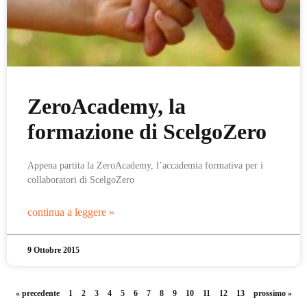
ZeroAcademy, la
formazione di ScelgoZero
Appena partita la ZeroAcademy, l’accademia formativa per i
collaboratori di ScelgoZero
continua a leggere »
9 Ottobre 2015
« precedente
1
2
3
4
5
6
7
8
9
10
11
12
13
prossimo »