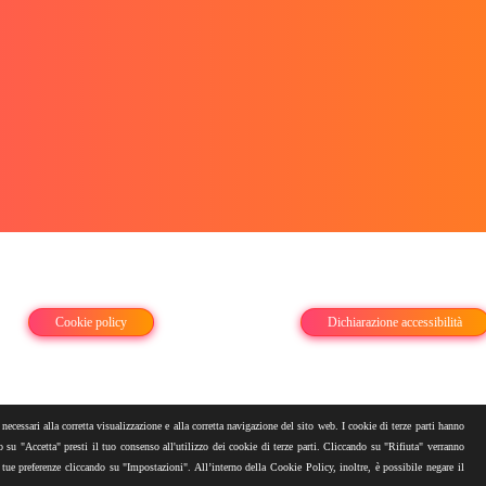
Cookie policy
Dichiarazione accessibilità
 necessari alla corretta visualizzazione e alla corretta navigazione del sito web. I cookie di terze parti hanno
oZero all rights reserved. P.iva: 11101970017 - REA: MI-2667242 - Cap. Sociale 10.000.000,0
 su "Accetta" presti il tuo consenso all'utilizzo dei cookie di terze parti. Cliccando su "Rifiuta" verranno
 tue preferenze cliccando su "Impostazioni". All’interno della Cookie Policy, inoltre, è possibile negare il