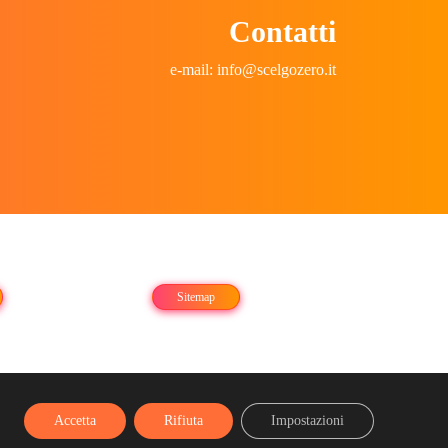
Contatti
e-mail: info@scelgozero.it
Sitemap
0€ i.v.
Accetta
Rifiuta
Impostazioni