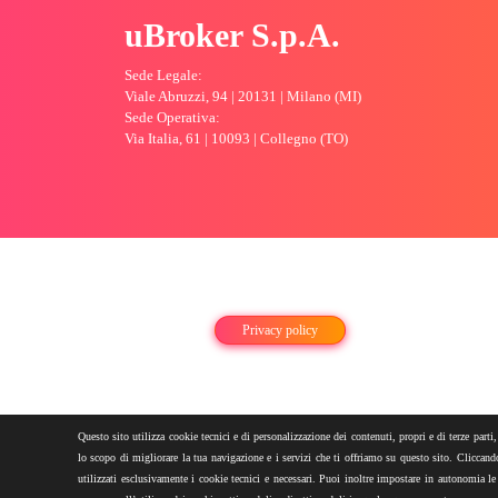
uBroker S.p.A.
Sede Legale:
Viale Abruzzi, 94 | 20131 | Milano (MI)
Sede Operativa:
Via Italia, 61 | 10093 | Collegno (TO)
Privacy policy
Questo sito utilizza cookie tecnici e di personalizzazione dei contenuti, propri e di terze parti,
©Scelg
lo scopo di migliorare la tua navigazione e i servizi che ti offriamo su questo sito. Cliccando
utilizzati esclusivamente i cookie tecnici e necessari. Puoi inoltre impostare in autonomia le