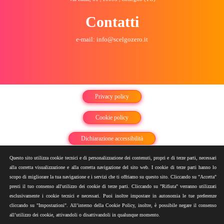
Contatti
e-mail: info@scelgozero.it
Privacy policy
Cookie policy
Dichiarazione accessibilità
Questo sito utilizza cookie tecnici e di personalizzazione dei contenuti, propri e di terze parti, necessari
Sitemap
alla corretta visualizzazione e alla corretta navigazione del sito web. I cookie di terze parti hanno lo
scopo di migliorare la tua navigazione e i servizi che ti offriamo su questo sito. Cliccando su "Accetta"
presti il tuo consenso all'utilizzo dei cookie di terze parti. Cliccando su "Rifiuta" verranno utilizzati
esclusivamente i cookie tecnici e necessari. Puoi inoltre impostare in autonomia le tue preferenze
cliccando su "Impostazioni". All’interno della Cookie Policy, inoltre, è possibile negare il consenso
all’utilizzo dei cookie, attivandoli o disattivandoli in qualunque momento.
©ScelgoZero all rights reserved. P.iva: 11101970017 - REA: MI-2667242 - Cap.