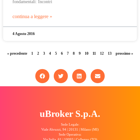
fondamentali: Incontri
continua a leggere »
4 Agosto 2016
« precedente
1
2
3
4
5
6
7
8
9
10
11
12
13
prossimo »
uBroker S.p.A.
Sede Legale:
Viale Abruzzi, 94 | 20131 | Milano (MI)
Sede Operativa:
Via Italia, 61 | 10093 | Collegno (TO)