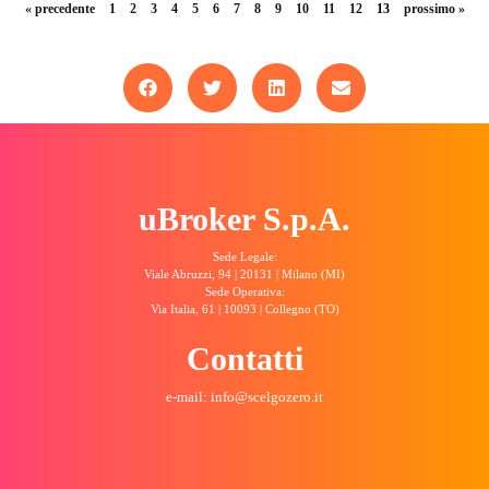
« precedente
1
2
3
4
5
6
7
8
9
10
11
12
13
prossimo »
uBroker S.p.A.
Sede Legale:
Viale Abruzzi, 94 | 20131 | Milano (MI)
Sede Operativa:
Via Italia, 61 | 10093 | Collegno (TO)
Contatti
e-mail: info@scelgozero.it