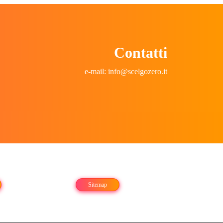
Contatti
e-mail: info@scelgozero.it
Sitemap