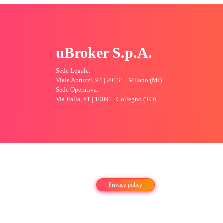
uBroker S.p.A.
Sede Legale:
Viale Abruzzi, 94 | 20131 | Milano (MI)
Sede Operativa:
Via Italia, 61 | 10093 | Collegno (TO)
Privacy policy