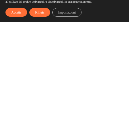
all’utilizzo dei cookie, attivandoli o disattivandoli in qualunque momento.
Accetta
Rifiuta
Impostazioni
Scelgozero
Scelgozero è il primo network che ti fa accumulare sconti
fino al possibile azzeramento delle tue bollette
Bollette