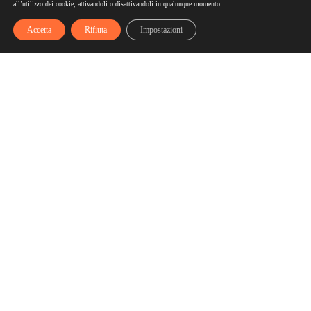
all’utilizzo dei cookie, attivandoli o disattivandoli in qualunque momento.
Accetta
Rifiuta
Impostazioni
Scelgozero
Scelgozero è il primo network che ti fa accumulare sconti
fino al possibile azzeramento delle tue bollette
Bollette