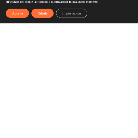
all’utilizzo dei cookie, attivandoli o disattivandoli in qualunque momento.
Accetta
Rifiuta
Impostazioni
Scelgozero
Scelgozero è il primo network che ti fa accumulare sconti
fino al possibile azzeramento delle tue bollette
Bollette