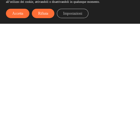
all’utilizzo dei cookie, attivandoli o disattivandoli in qualunque momento.
Accetta
Rifiuta
Impostazioni
Scelgozero
Scelgozero è il primo network che ti fa accumulare sconti
fino al possibile azzeramento delle tue bollette
Bollette