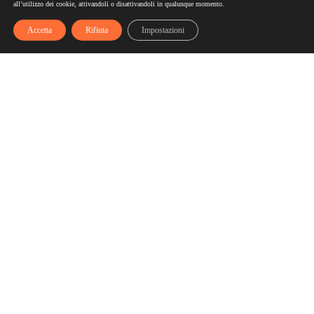
all’utilizzo dei cookie, attivandoli o disattivandoli in qualunque momento.
Accetta
Rifiuta
Impostazioni
Scelgozero
Scelgozero è il primo network che ti fa accumulare sconti
fino al possibile azzeramento delle tue bollette
Bollette