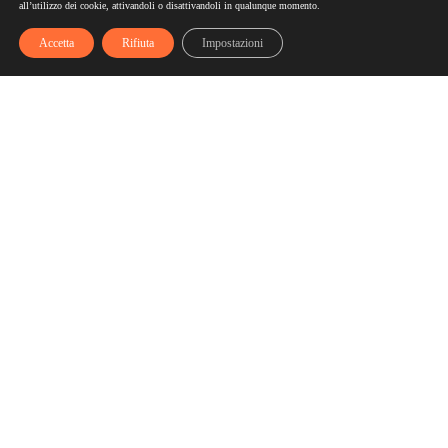
all’utilizzo dei cookie, attivandoli o disattivandoli in qualunque momento.
Accetta
Rifiuta
Impostazioni
Scelgozero
Scelgozero è il primo network che ti fa accumulare sconti
fino al possibile azzeramento delle tue bollette
Bollette