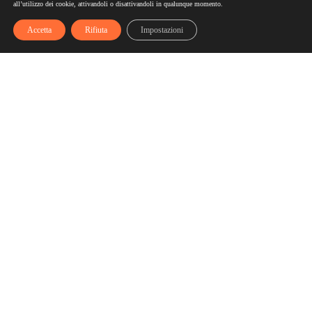
all’utilizzo dei cookie, attivandoli o disattivandoli in qualunque momento.
Accetta
Rifiuta
Impostazioni
Scelgozero
Scelgozero è il primo network che ti fa accumulare sconti
fino al possibile azzeramento delle tue bollette
Bollette