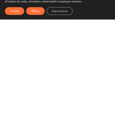
all’utilizzo dei cookie, attivandoli o disattivandoli in qualunque momento.
Accetta
Rifiuta
Impostazioni
Scelgozero
Scelgozero è il primo network che ti fa accumulare sconti
fino al possibile azzeramento delle tue bollette
Bollette