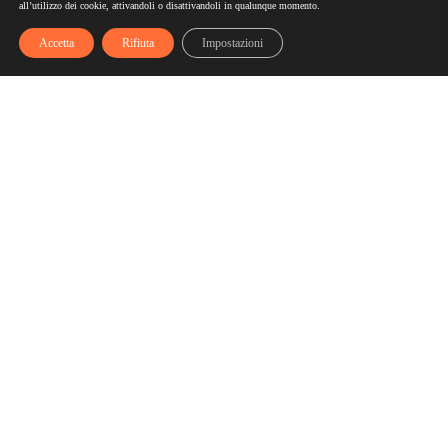
all’utilizzo dei cookie, attivandoli o disattivandoli in qualunque momento.
Accetta
Rifiuta
Impostazioni
Scelgozero
Scelgozero è il primo network che ti fa accumulare sconti
fino al possibile azzeramento delle tue bollette
Bollette