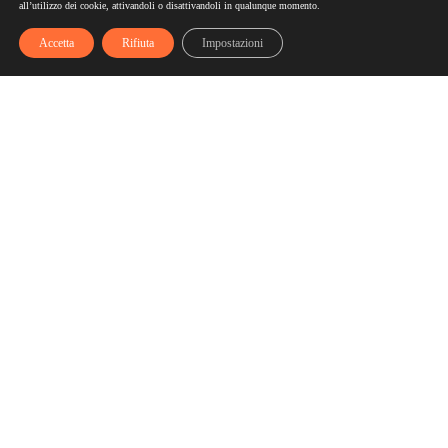
all’utilizzo dei cookie, attivandoli o disattivandoli in qualunque momento.
Accetta
Rifiuta
Impostazioni
Scelgozero
Scelgozero è il primo network che ti fa accumulare sconti
fino al possibile azzeramento delle tue bollette
Bollette