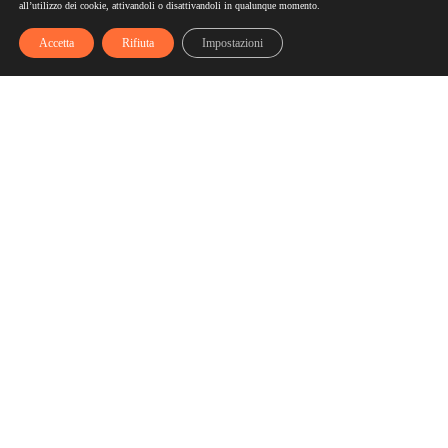
all’utilizzo dei cookie, attivandoli o disattivandoli in qualunque momento.
Accetta
Rifiuta
Impostazioni
Scelgozero
Scelgozero è il primo network che ti fa accumulare sconti
fino al possibile azzeramento delle tue bollette
Bollette