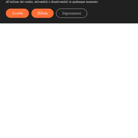
all’utilizzo dei cookie, attivandoli o disattivandoli in qualunque momento.
Accetta
Rifiuta
Impostazioni
Scelgozero
Scelgozero è il primo network che ti fa accumulare sconti
fino al possibile azzeramento delle tue bollette
Bollette