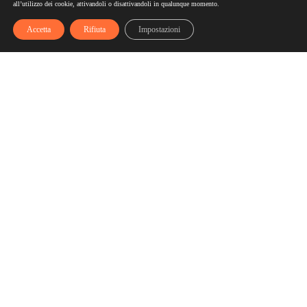
all’utilizzo dei cookie, attivandoli o disattivandoli in qualunque momento.
Accetta
Rifiuta
Impostazioni
Scelgozero
Scelgozero è il primo network che ti fa accumulare sconti
fino al possibile azzeramento delle tue bollette
Bollette