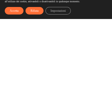
all’utilizzo dei cookie, attivandoli o disattivandoli in qualunque momento.
Accetta
Rifiuta
Impostazioni
Scelgozero
Scelgozero è il primo network che ti fa accumulare sconti
fino al possibile azzeramento delle tue bollette
Bollette