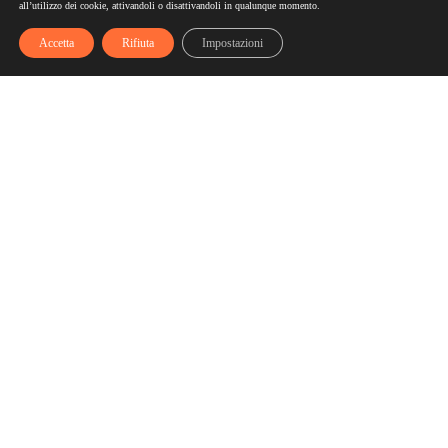
all’utilizzo dei cookie, attivandoli o disattivandoli in qualunque momento.
Accetta
Rifiuta
Impostazioni
Scelgozero
Scelgozero è il primo network che ti fa accumulare sconti
fino al possibile azzeramento delle tue bollette
Bollette