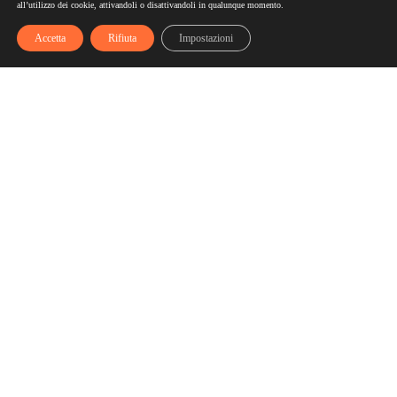
all’utilizzo dei cookie, attivandoli o disattivandoli in qualunque momento.
Accetta
Rifiuta
Impostazioni
Scelgozero
Scelgozero è il primo network che ti fa accumulare sconti
fino al possibile azzeramento delle tue bollette
Bollette