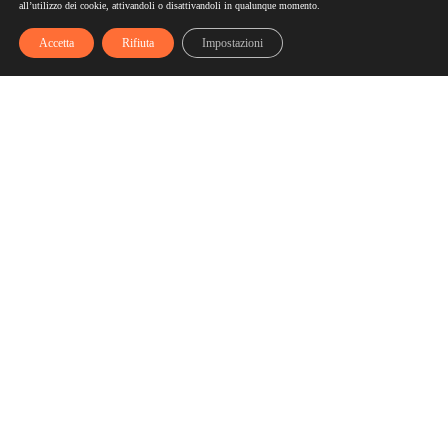
all’utilizzo dei cookie, attivandoli o disattivandoli in qualunque momento.
Accetta
Rifiuta
Impostazioni
Scelgozero
Scelgozero è il primo network che ti fa accumulare sconti
fino al possibile azzeramento delle tue bollette
Bollette