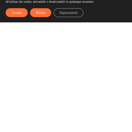
all’utilizzo dei cookie, attivandoli o disattivandoli in qualunque momento.
Accetta
Rifiuta
Impostazioni
Scelgozero
Scelgozero è il primo network che ti fa accumulare sconti
fino al possibile azzeramento delle tue bollette
Bollette