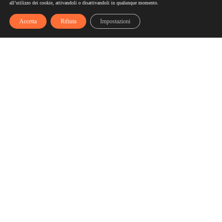
all’utilizzo dei cookie, attivandoli o disattivandoli in qualunque momento.
Accetta
Rifiuta
Impostazioni
Scelgozero
Scelgozero è il primo network che ti fa accumulare sconti
fino al possibile azzeramento delle tue bollette
Bollette