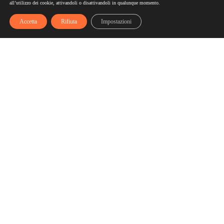
all’utilizzo dei cookie, attivandoli o disattivandoli in qualunque momento.
Accetta
Rifiuta
Impostazioni
Scelgozero
Scelgozero è il primo network che ti fa accumulare sconti
fino al possibile azzeramento delle tue bollette
Bollette