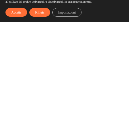
all’utilizzo dei cookie, attivandoli o disattivandoli in qualunque momento.
Accetta
Rifiuta
Impostazioni
Scelgozero
Scelgozero è il primo network che ti fa accumulare sconti
fino al possibile azzeramento delle tue bollette
Bollette