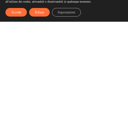
all’utilizzo dei cookie, attivandoli o disattivandoli in qualunque momento.
Accetta
Rifiuta
Impostazioni
Scelgozero
Scelgozero è il primo network che ti fa accumulare sconti
fino al possibile azzeramento delle tue bollette
Bollette