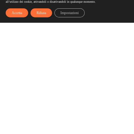
all’utilizzo dei cookie, attivandoli o disattivandoli in qualunque momento.
Accetta
Rifiuta
Impostazioni
Scelgozero
Scelgozero è il primo network che ti fa accumulare sconti
fino al possibile azzeramento delle tue bollette
Bollette