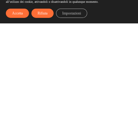
all’utilizzo dei cookie, attivandoli o disattivandoli in qualunque momento.
Accetta
Rifiuta
Impostazioni
Scelgozero
Scelgozero è il primo network che ti fa accumulare sconti
fino al possibile azzeramento delle tue bollette
Bollette