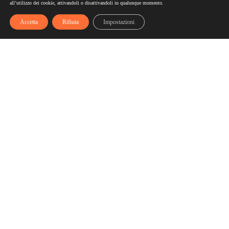
all’utilizzo dei cookie, attivandoli o disattivandoli in qualunque momento.
Accetta
Rifiuta
Impostazioni
Scelgozero
Scelgozero è il primo network che ti fa accumulare sconti
fino al possibile azzeramento delle tue bollette
Bollette