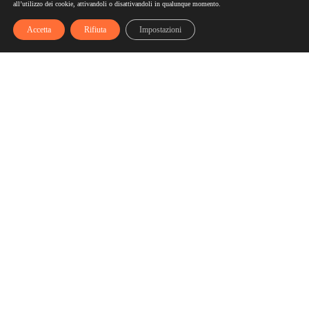
all’utilizzo dei cookie, attivandoli o disattivandoli in qualunque momento.
Accetta
Rifiuta
Impostazioni
Scelgozero
Scelgozero è il primo network che ti fa accumulare sconti
fino al possibile azzeramento delle tue bollette
Bollette