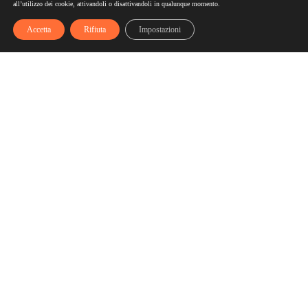
all’utilizzo dei cookie, attivandoli o disattivandoli in qualunque momento.
Accetta
Rifiuta
Impostazioni
Scelgozero
Scelgozero è il primo network che ti fa accumulare sconti
fino al possibile azzeramento delle tue bollette
Bollette