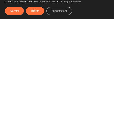
all’utilizzo dei cookie, attivandoli o disattivandoli in qualunque momento.
Accetta
Rifiuta
Impostazioni
Scelgozero
Scelgozero è il primo network che ti fa accumulare sconti
fino al possibile azzeramento delle tue bollette
Bollette