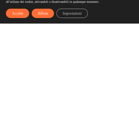
all’utilizzo dei cookie, attivandoli o disattivandoli in qualunque momento.
Accetta
Rifiuta
Impostazioni
Scelgozero
Scelgozero è il primo network che ti fa accumulare sconti
fino al possibile azzeramento delle tue bollette
Bollette