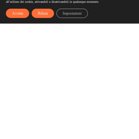
all’utilizzo dei cookie, attivandoli o disattivandoli in qualunque momento.
Accetta
Rifiuta
Impostazioni
Scelgozero
Scelgozero è il primo network che ti fa accumulare sconti
fino al possibile azzeramento delle tue bollette
Bollette