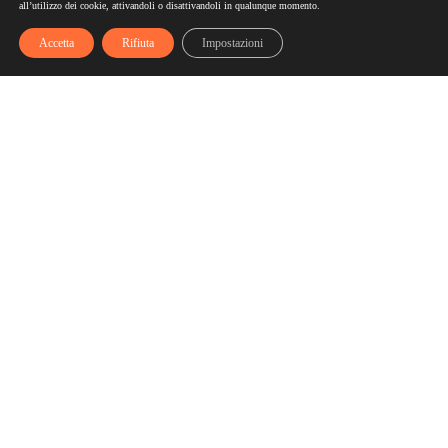
all’utilizzo dei cookie, attivandoli o disattivandoli in qualunque momento.
Accetta
Rifiuta
Impostazioni
Scelgozero
Scelgozero è il primo network che ti fa accumulare sconti
fino al possibile azzeramento delle tue bollette
Bollette